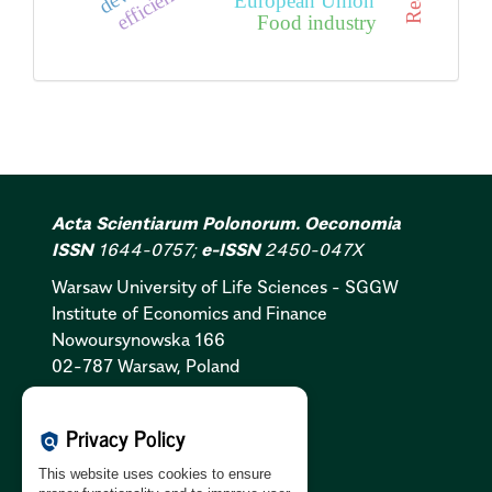
efficiency
European Union
Food industry
Acta Scientiarum Polonorum. Oeconomia
ISSN
1644-0757;
e-ISSN
2450-047X
Warsaw University of Life Sciences - SGGW
Institute of Economics and Finance
Nowoursynowska 166
02-787 Warsaw, Poland
Cookies Policy:
PL
|
EN
Privacy Policy
policy
Privacy Policy:
PL
|
EN
This website uses cookies to ensure
GDPR Clause:
PL
|
EN