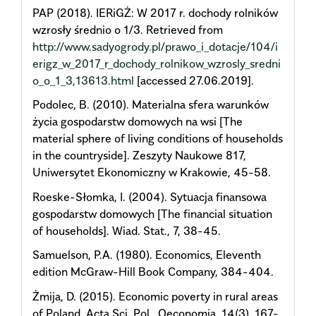
PAP (2018). IERiGŻ: W 2017 r. dochody rolników
wzrosły średnio o 1/3. Retrieved from
http://www.sadyogrody.pl/prawo_i_dotacje/104/i
erigz_w_2017_r_dochody_rolnikow_wzrosly_sredni
o_o_1_3,13613.html
[accessed 27.06.2019].
Podolec, B. (2010). Materialna sfera warunków
życia gospodarstw domowych na wsi [The
material sphere of living conditions of households
in the countryside]. Zeszyty Naukowe 817,
Uniwersytet Ekonomiczny w Krakowie, 45-58.
Roeske-Słomka, I. (2004). Sytuacja finansowa
gospodarstw domowych [The financial situation
of households]. Wiad. Stat., 7, 38-45.
Samuelson, P.A. (1980). Economics, Eleventh
edition McGraw-Hill Book Company, 384-404.
Żmija, D. (2015). Economic poverty in rural areas
of Poland. Acta Sci. Pol., Oeconomia, 14(3), 167-