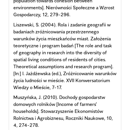
population towards cohesion between
environments]. Nierówności Społeczne a Wzrost
Gospodarczy, 12, 279-296.
Liszewski, S. (2004). Rola i zadanie geografii w
badaniach zróżnicowania przestrzennego
warunków życia mieszkańców miast. Założenia
teoretyczne i program badań [The role and task
of geography in research into the diversity of
spatial living conditions of residents of cities.
Theoretical assumptions and research program].
[In:] I. Jażdżewska (ed.), Zróżnicowanie warunków
życia ludności w mieście. XVII Konwersatorium
Wiedzy o Mieście, 7-17.
Muszyńska, J. (2010). Dochody gospodarstw
domowych rolników [Income of farmers'
households]. Stowarzyszenie Ekonomistów
Rolnictwa i Agrobiznesu, Roczniki Naukowe, 10,
4, 274-278.