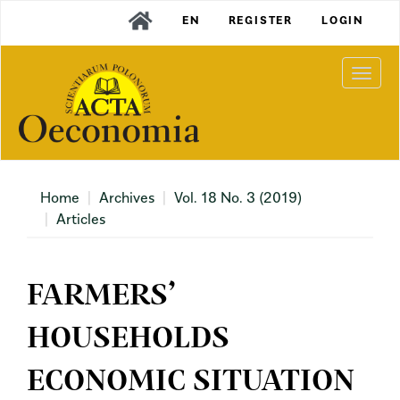
Main
EN
REGISTER
LOGIN
Navigation
Main
Content
Togg
Sidebar
navi
Home
Archives
Vol. 18 No. 3 (2019)
Articles
FARMERS’
HOUSEHOLDS
ECONOMIC SITUATION