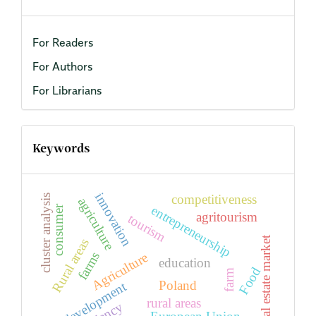
For Readers
For Authors
For Librarians
Keywords
innovation
competitiveness
cluster analysis
agriculture
entrepreneurship
consumer
agritourism
tourism
Real estate market
Rural areas
farms
Agriculture
education
Food
farm
Poland
development
rural areas