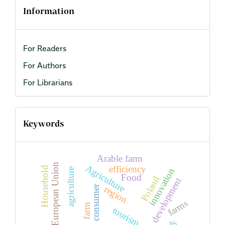
Information
For Readers
For Authors
For Librarians
Keywords
Arable farm
European Union
Agriculture
efficiency
Household
innovation
agriculture
Food
Poland
development
consumer
region
farms
farm
tourism