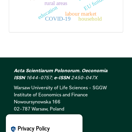
EU funds
rural areas
education
labour market
COVID-19
household
Acta Scientiarum Polonorum. Oeconomia
ISSN
1644-0757;
e-ISSN
2450-047X
Warsaw University of Life Sciences - SGGW
Institute of Economics and Finance
Nowoursynowska 166
02-787 Warsaw, Poland
Cookies Policy:
PL
|
EN
Privacy Policy
policy
Privacy Policy:
PL
|
EN