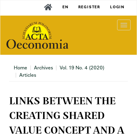
Main
EN
REGISTER
LOGIN
Navigation
Main
Content
Togg
Sidebar
navi
Home
Archives
Vol. 19 No. 4 (2020)
Articles
LINKS BETWEEN THE
CREATING SHARED
VALUE CONCEPT AND A